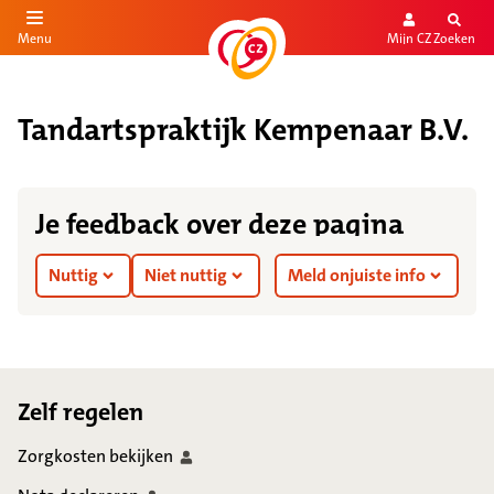
Mijn CZ
Zoeken
Menu
aar de inhoud
aar het einde
Tandartspraktijk Kempenaar B.V.
Je feedback over deze pagina
Nuttig
Niet nuttig
Meld onjuiste info
Footer
Zelf regelen
Zorgkosten
bekijken