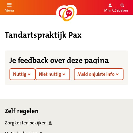
Mijn CZ
Zoeken
Menu
aar de inhoud
aar het einde
Tandartspraktijk Pax
Je feedback over deze pagina
Nuttig
Niet nuttig
Meld onjuiste info
Footer
Zelf regelen
Zorgkosten
bekijken