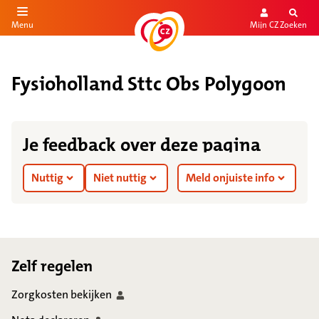
Mijn CZ
Zoeken
Menu
aar de inhoud
aar het einde
Fysioholland Sttc Obs Polygoon
Je feedback over deze pagina
Nuttig
Niet nuttig
Meld onjuiste info
Footer
Zelf regelen
Zorgkosten
bekijken