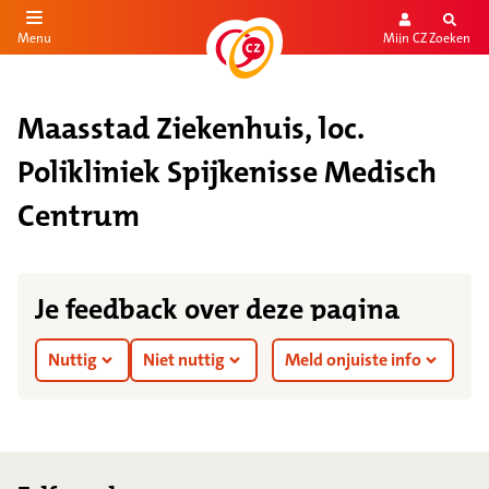
Mijn CZ
Zoeken
Menu
aar de inhoud
aar het einde
Maasstad Ziekenhuis, loc.
Polikliniek Spijkenisse Medisch
Centrum
Je feedback over deze pagina
Nuttig
Niet nuttig
Meld onjuiste info
Footer