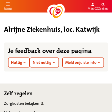
Mijn CZ
Zoeken
Menu
aar de inhoud
aar het einde
Alrijne Ziekenhuis, loc. Katwijk
Je feedback over deze pagina
Nuttig
Niet nuttig
Meld onjuiste info
Footer
Zelf regelen
Zorgkosten
bekijken