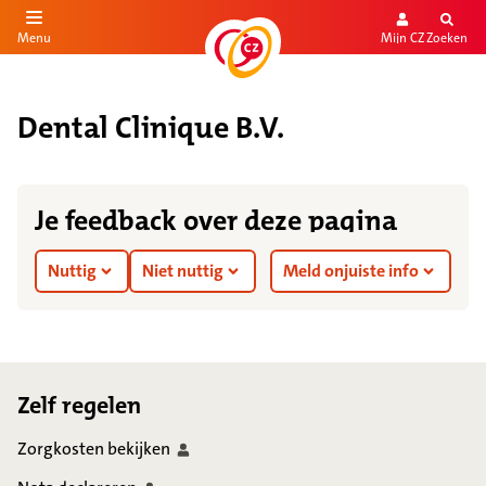
Mijn CZ
Zoeken
Menu
aar de inhoud
aar het einde
Dental Clinique B.V.
Je feedback over deze pagina
Nuttig
Niet nuttig
Meld onjuiste info
Footer
Zelf regelen
Zorgkosten
bekijken