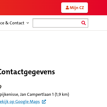
Mijn CZ
Zoeken
ice & Contact
Contactgegevens
ocatiegegevens
pijkenisse, Jan Campertlaan 1
(1,9 km)
ekijk
op Google
Maps