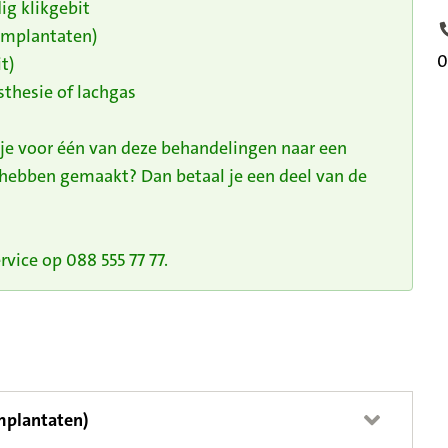
ig klikgebit
 implantaten)
T
0
t)
thesie of lachgas
 je voor één van deze behandelingen naar een
 hebben gemaakt? Dan betaal je een deel van de
vice op 088 555 77 77.
implantaten)