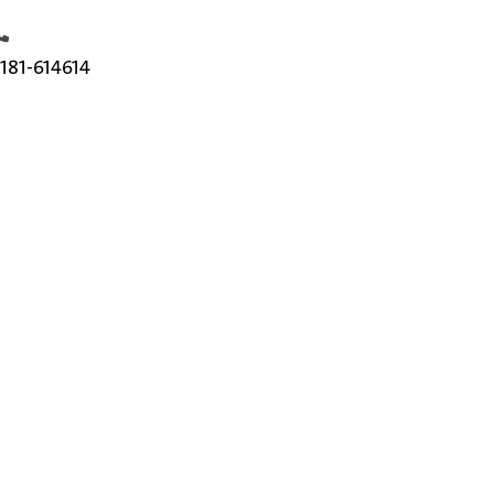
elefoonnummer
181-614614