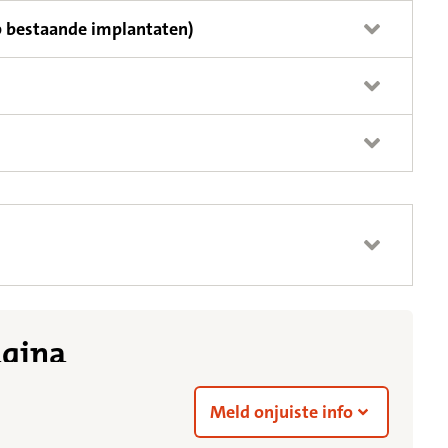
p bestaande implantaten)
agina
Meld onjuiste info