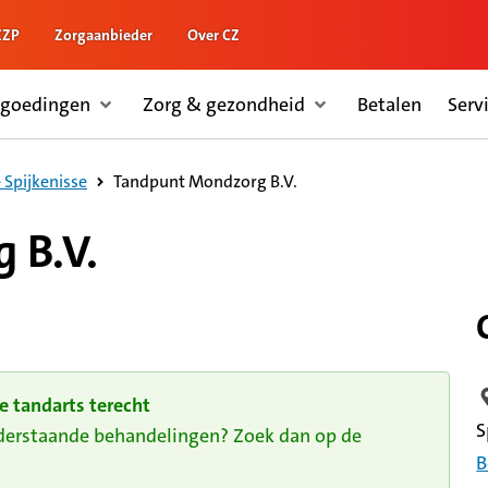
ZZP
Zorgaanbieder
Over CZ
rgoedingen
Zorg & gezondheid
Betalen
Serv
Tandpunt Mondzorg B.V.
 Spijkenisse
 B.V.
e tandarts terecht
L
S
nderstaande behandelingen? Zoek dan op de
B