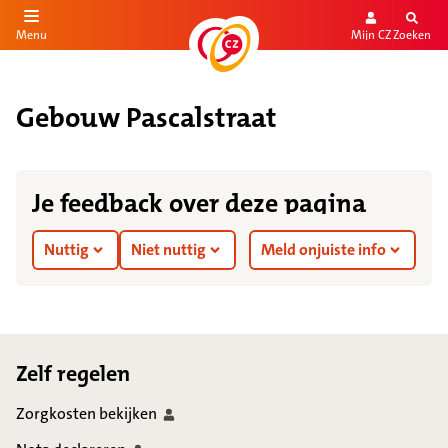
Mijn CZ
Zoeken
Menu
aar de inhoud
aar het einde
Gebouw Pascalstraat
Je feedback over deze pagina
Nuttig
Niet nuttig
Meld onjuiste info
Footer
Zelf regelen
Zorgkosten
bekijken