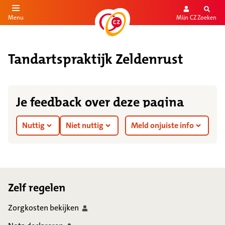
Mijn CZ
Zoeken
Menu
aar de inhoud
aar het einde
Tandartspraktijk Zeldenrust
Je feedback over deze pagina
Nuttig
Niet nuttig
Meld onjuiste info
Footer
Zelf regelen
Zorgkosten
bekijken