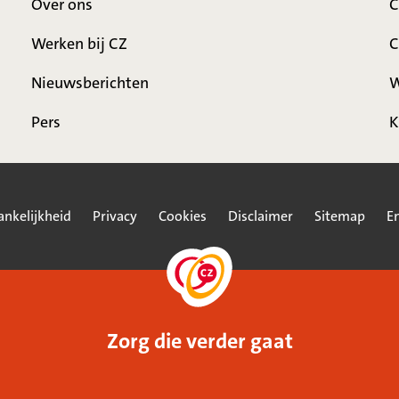
Over ons
C
Werken bij CZ
C
Nieuwsberichten
W
Pers
K
ankelijkheid
Privacy
Cookies
Disclaimer
Sitemap
En
Zorg die verder gaat