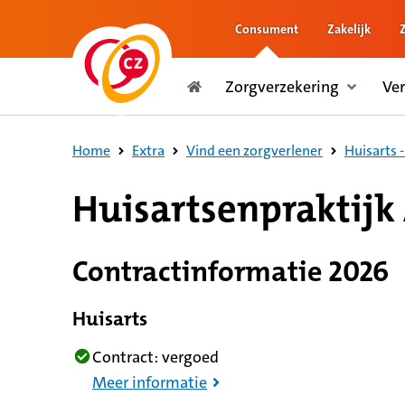
Consument
Zakelijk
naar de inhoud
Zorgverzekering
Ve
naar het einde
Consument
Home
Extra
Vind een zorgverlener
Huisarts 
Huisartsenpraktij
Contractinformatie 2026
Huisarts
Contract: vergoed
Meer informatie