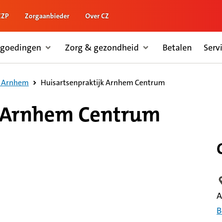
ZZP
Zorgaanbieder
Over CZ
rgoedingen
Zorg & gezondheid
Betalen
Serv
Huisartsenpraktijk Arnhem Centrum
- Arnhem
k Arnhem Centrum
L
A
B