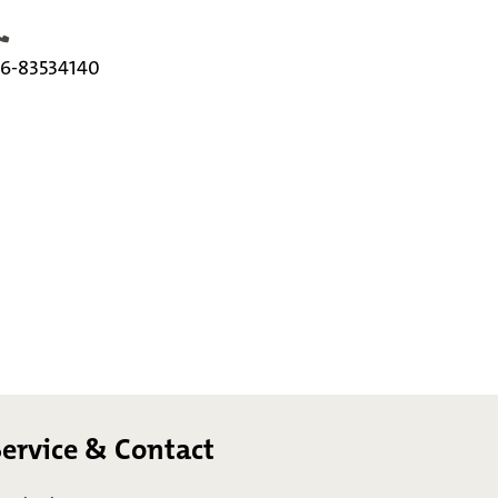
elefoonnummer
6-83534140
Service & Contact