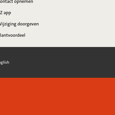
ontact opnemen
Z app
ijziging doorgeven
lantvoordeel
glish