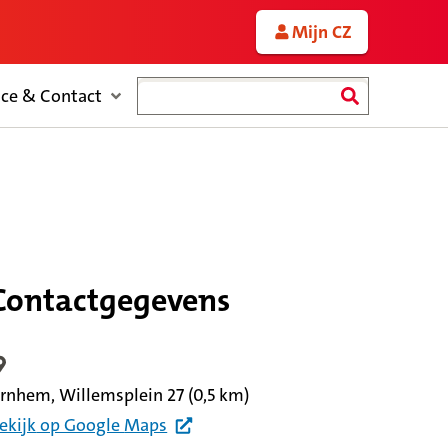
Mijn CZ
Zoeken
ice & Contact
Contactgegevens
ocatiegegevens
rnhem, Willemsplein 27
(0,5 km)
ekijk
op Google
Maps