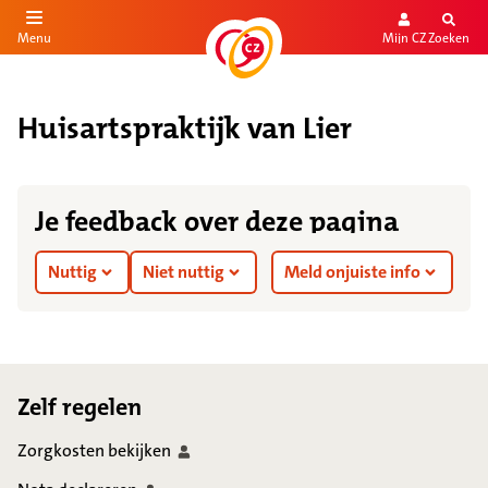
Mijn CZ
Zoeken
Menu
aar de inhoud
aar het einde
Huisartspraktijk van Lier
Je feedback over deze pagina
Nuttig
Niet nuttig
Meld onjuiste info
Footer
Zelf regelen
Zorgkosten
bekijken