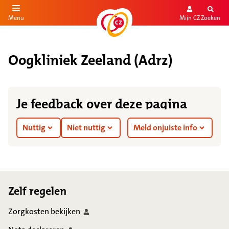
Mijn CZ
Zoeken
Menu
aar de inhoud
aar het einde
Oogkliniek Zeeland (Adrz)
Je feedback over deze pagina
Nuttig
Niet nuttig
Meld onjuiste info
Footer
Zelf regelen
Zorgkosten
bekijken