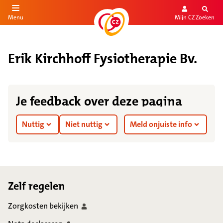
Mijn CZ
Zoeken
Menu
aar de inhoud
aar het einde
Erik Kirchhoff Fysiotherapie Bv.
Je feedback over deze pagina
Nuttig
Niet nuttig
Meld onjuiste info
Footer
Zelf regelen
Zorgkosten
bekijken