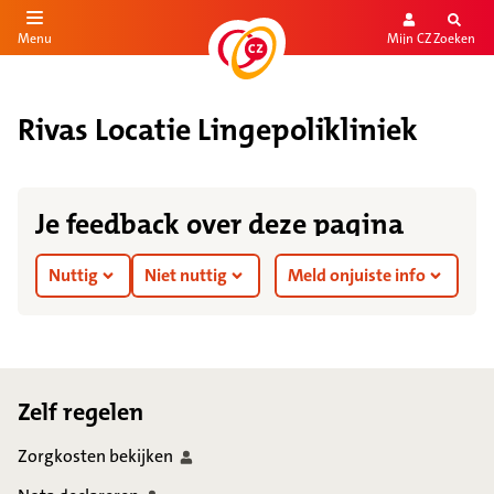
Mijn CZ
Zoeken
Menu
aar de inhoud
aar het einde
Rivas Locatie Lingepolikliniek
Je feedback over deze pagina
Nuttig
Niet nuttig
Meld onjuiste info
Footer
Zelf regelen
Zorgkosten
bekijken