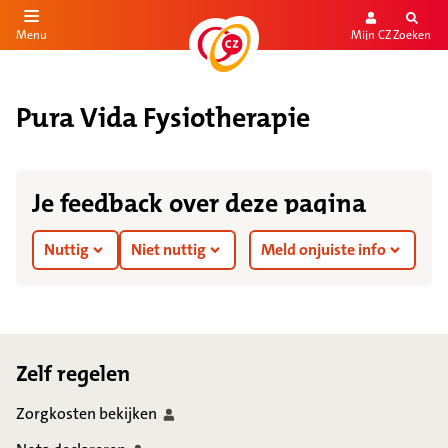
Mijn CZ
Zoeken
Menu
aar de inhoud
aar het einde
Pura Vida Fysiotherapie
Je feedback over deze pagina
Nuttig
Niet nuttig
Meld onjuiste info
Footer
Zelf regelen
Zorgkosten
bekijken