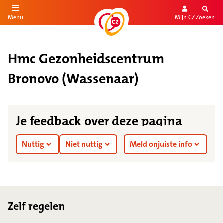
Mijn CZ
Zoeken
Menu
aar de inhoud
aar het einde
Hmc Gezonheidscentrum
Bronovo (Wassenaar)
Je feedback over deze pagina
Nuttig
Niet nuttig
Meld onjuiste info
Footer
Zelf regelen