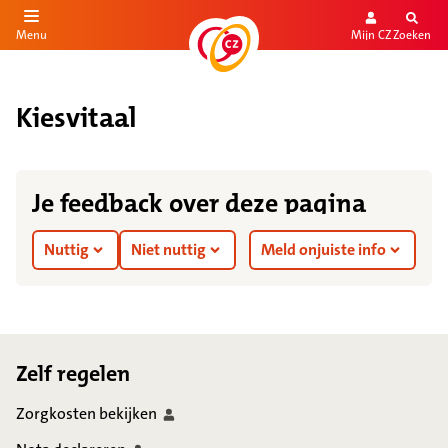
Mijn CZ
Zoeken
Menu
aar de inhoud
aar het einde
Kiesvitaal
Je feedback over deze pagina
Nuttig
Niet nuttig
Meld onjuiste info
Footer
Zelf regelen
Zorgkosten
bekijken