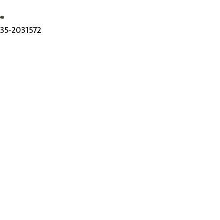
elefoonnummer
35-2031572