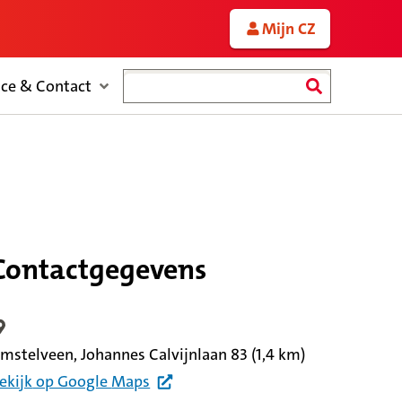
Mijn CZ
Zoeken
ice & Contact
Contactgegevens
ocatiegegevens
mstelveen, Johannes Calvijnlaan 83
(1,4 km)
ekijk
op Google
Maps