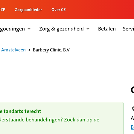
ZZP
Zorgaanbieder
Over CZ
rgoedingen
Zorg & gezondheid
Betalen
Serv
Barbery Clinic. B.V.
- Amstelveen
e tandarts terecht
L
A
nderstaande behandelingen? Zoek dan op de
B