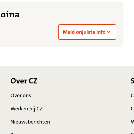
agina
Meld onjuiste info
Over CZ
Over ons
C
Werken bij CZ
C
Nieuwsberichten
W