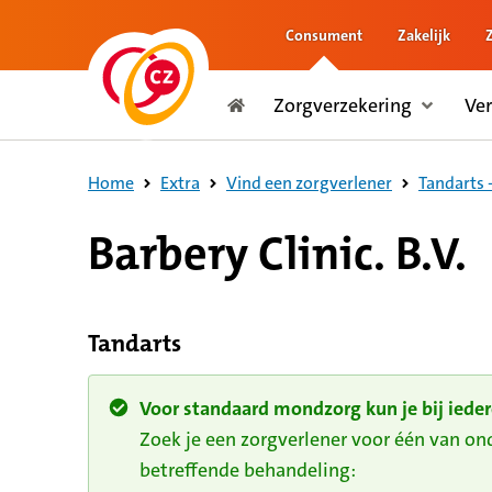
Consument
Zakelijk
naar de inhoud
Zorgverzekering
Ve
naar het einde
Consument
Home
Extra
Vind een zorgverlener
Tandarts 
Barbery Clinic. B.V.
Tandarts
Voor standaard mondzorg kun je bij ieder
Zoek je een zorgverlener voor één van o
betreffende behandeling: