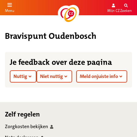
Mijn CZ
Zoeken
Menu
aar de inhoud
aar het einde
Bravispunt Oudenbosch
Je feedback over deze pagina
Nuttig
Niet nuttig
Meld onjuiste info
Footer
Zelf regelen
Zorgkosten
bekijken