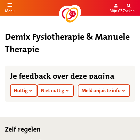
Mijn CZ
Zoeken
Menu
aar de inhoud
aar het einde
Demix Fysiotherapie & Manuele
Therapie
Je feedback over deze pagina
Nuttig
Niet nuttig
Meld onjuiste info
Footer
Zelf regelen