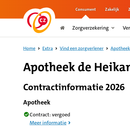
Consument
Zakelijk
naar de inhoud
Zorgverzekering
Ve
naar het einde
Consument
Home
Extra
Vind een zorgverlener
Apotheek 
8,7 op basis van 228 reviews
Apotheek de Heikan
Contractinformatie 2026
Apotheek
Contract: vergoed
Meer informatie