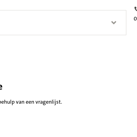
T
0
e
hulp van een vragenlijst.