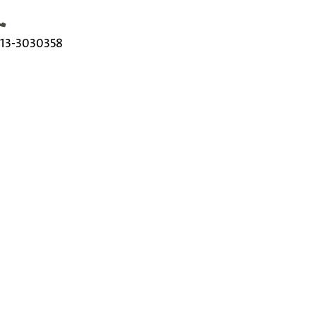
elefoonnummer
13-3030358