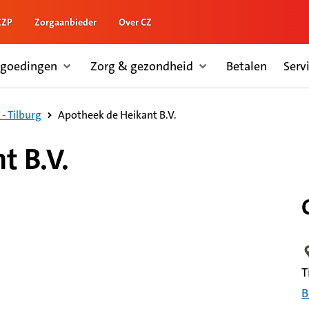
ZZP
Zorgaanbieder
Over CZ
rgoedingen
Zorg & gezondheid
Betalen
Serv
Apotheek de Heikant B.V.
- Tilburg
t B.V.
L
T
B