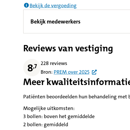
Bekijk de vergoeding
Bekijk medewerkers
Reviews van vestiging
228 reviews
8
,
7
Bron:
PREM
over
2025
Meer kwaliteitsinformati
Patiënten beoordeelden hun behandeling met be
Mogelijke uitkomsten:
3 bollen:
betekent
boven het gemiddelde
2 bollen:
betekent
gemiddeld