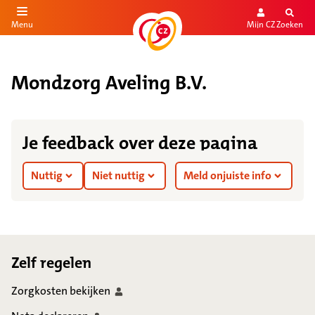
Mijn CZ
Zoeken
Menu
aar de inhoud
aar het einde
Mondzorg Aveling B.V.
Je feedback over deze pagina
Nuttig
Niet nuttig
Meld onjuiste info
Footer
Zelf regelen
Zorgkosten
bekijken