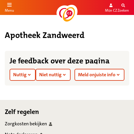
Mijn CZ
Zoeken
Menu
aar de inhoud
aar het einde
Apotheek Zandweerd
Je feedback over deze pagina
Nuttig
Niet nuttig
Meld onjuiste info
Footer
Zelf regelen
Zorgkosten
bekijken