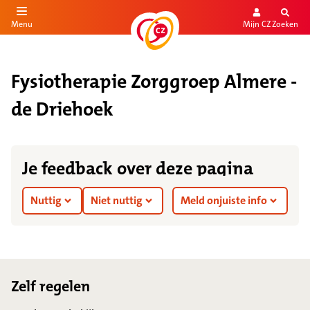
Mijn CZ
Zoeken
Menu
aar de inhoud
aar het einde
Fysiotherapie Zorggroep Almere -
de Driehoek
Je feedback over deze pagina
Nuttig
Niet nuttig
Meld onjuiste info
Footer
Zelf regelen