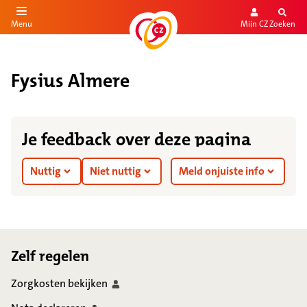
Mijn CZ
Zoeken
Menu
aar de inhoud
aar het einde
Fysius Almere
Je feedback over deze pagina
Nuttig
Niet nuttig
Meld onjuiste info
Footer
Zelf regelen
Zorgkosten
bekijken