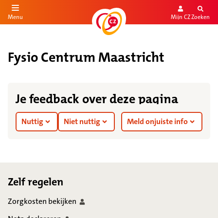
Mijn CZ
Zoeken
Menu
aar de inhoud
aar het einde
Fysio Centrum Maastricht
Je feedback over deze pagina
Nuttig
Niet nuttig
Meld onjuiste info
Footer
Zelf regelen
Zorgkosten
bekijken