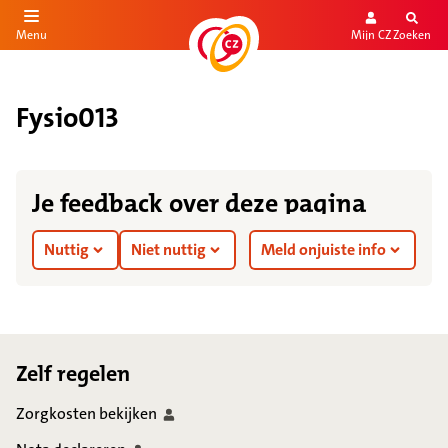
Mijn CZ
Zoeken
Menu
aar de inhoud
aar het einde
Fysio013
Je feedback over deze pagina
Nuttig
Niet nuttig
Meld onjuiste info
Footer
Zelf regelen
Zorgkosten
bekijken