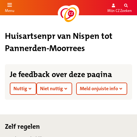
Mijn CZ
Zoeken
Menu
aar de inhoud
aar het einde
Huisartsenpr van Nispen tot
Pannerden-Moorrees
Je feedback over deze pagina
Nuttig
Niet nuttig
Meld onjuiste info
Footer
Zelf regelen