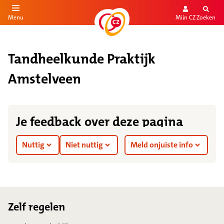
Mijn CZ
Zoeken
Menu
aar de inhoud
aar het einde
Tandheelkunde Praktijk
Amstelveen
Je feedback over deze pagina
Nuttig
Niet nuttig
Meld onjuiste info
Footer
Zelf regelen