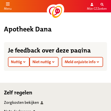
Mijn CZ
Zoeken
Menu
aar de inhoud
aar het einde
Apotheek Dana
Je feedback over deze pagina
Nuttig
Niet nuttig
Meld onjuiste info
Footer
Zelf regelen
Zorgkosten
bekijken