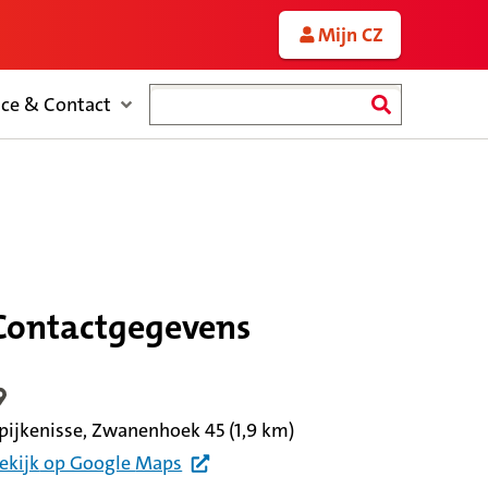
Mijn CZ
Zoeken
ice & Contact
Contactgegevens
ocatiegegevens
pijkenisse, Zwanenhoek 45
(1,9 km)
ekijk
op Google
Maps