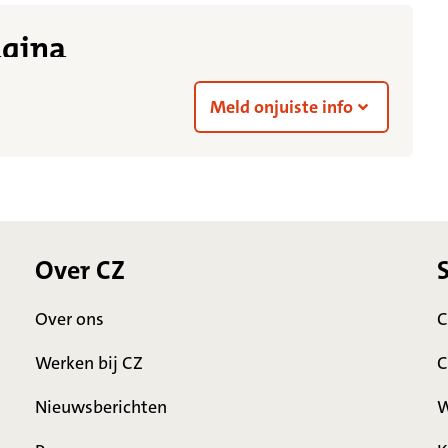
agina
Meld onjuiste info
Over CZ
Over ons
C
Werken bij CZ
C
Nieuwsberichten
W