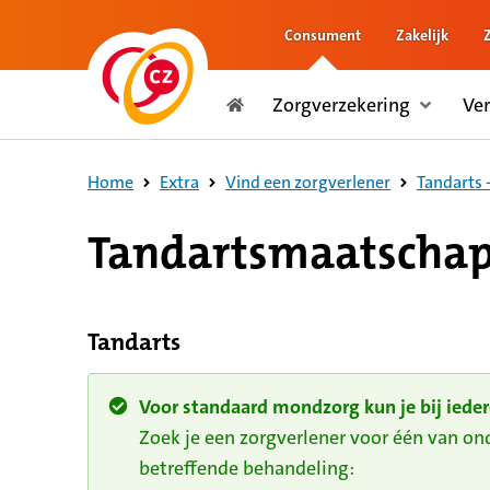
Consument
Zakelijk
naar de inhoud
Zorgverzekering
Ve
naar het einde
Consument
Home
Extra
Vind een zorgverlener
Tandarts -
Tandartsmaatschap
Tandarts
Voor standaard mondzorg kun je bij ieder
Zoek je een zorgverlener voor één van o
betreffende behandeling: