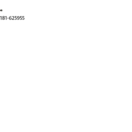
elefoonnummer
181-625955