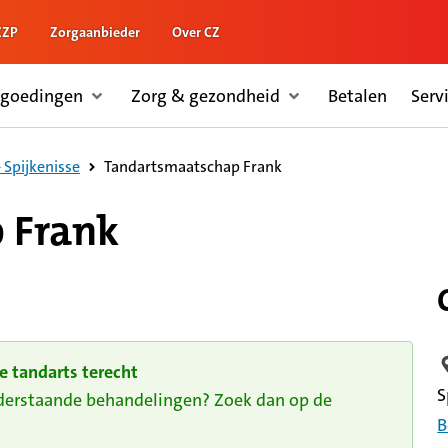
ZZP
Zorgaanbieder
Over CZ
rgoedingen
Zorg & gezondheid
Betalen
Serv
Tandartsmaatschap Frank
 Spijkenisse
 Frank
e tandarts terecht
L
S
nderstaande behandelingen? Zoek dan op de
B