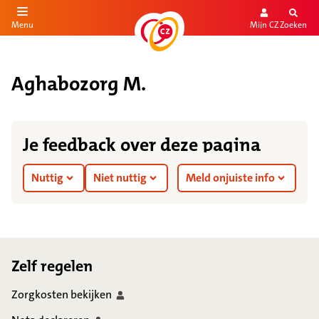
Mijn CZ
Zoeken
Menu
aar de inhoud
aar het einde
Aghabozorg M.
Je feedback over deze pagina
Nuttig
Niet nuttig
Meld onjuiste info
Footer
Zelf regelen
Zorgkosten
bekijken