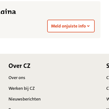
agina
Meld onjuiste info
Over CZ
Over ons
C
Werken bij CZ
C
Nieuwsberichten
W