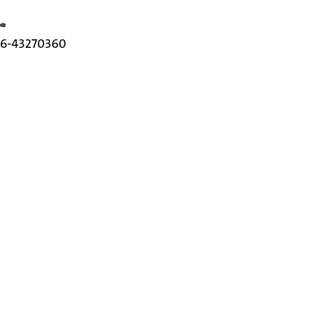
elefoonnummer
6-43270360