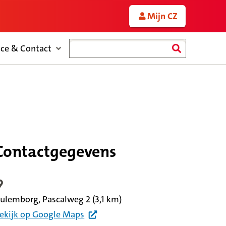
Mijn CZ
Zoeken
ice & Contact
Contactgegevens
ocatiegegevens
ulemborg, Pascalweg 2
(3,1 km)
ekijk
op Google
Maps