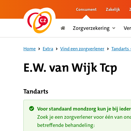
Consument
Zakelijk
naar de inhoud
Zorgverzekering
Ve
naar het einde
Consument
Home
Extra
Vind een zorgverlener
Tandarts 
E.W. van Wijk Tcp
Tandarts
Voor standaard mondzorg kun je bij ieder
Zoek je een zorgverlener voor één van o
betreffende behandeling: