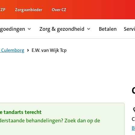
ZZP
Zorgaanbieder
Over CZ
rgoedingen
Zorg & gezondheid
Betalen
Serv
E.W. van Wijk Tcp
- Culemborg
e tandarts terecht
L
C
nderstaande behandelingen? Zoek dan op de
B