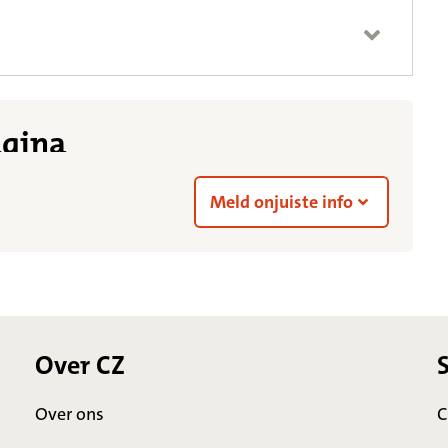
agina
Meld onjuiste info
Over CZ
Over ons
C