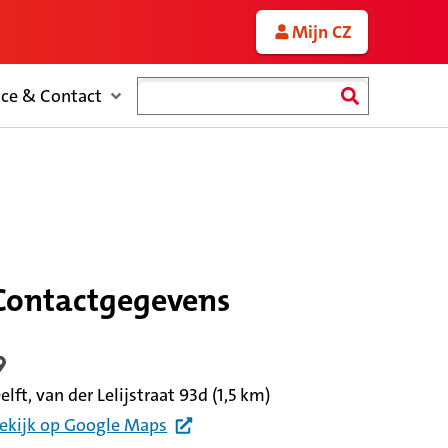
Mijn CZ
Zoeken
ice & Contact
Contactgegevens
ocatiegegevens
elft, van der Lelijstraat 93d
(1,5 km)
ekijk
op Google
Maps