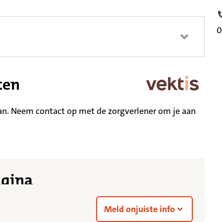
T
0
ten
an. Neem contact op met de zorgverlener om je aan
agina
Meld onjuiste info