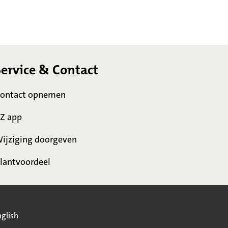
Service & Contact
ontact opnemen
Z app
ijziging doorgeven
lantvoordeel
glish