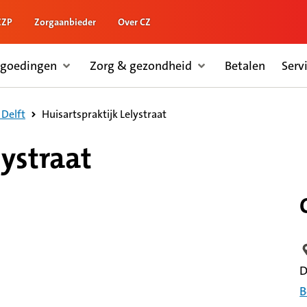
ZZP
Zorgaanbieder
Over CZ
rgoedingen
Zorg & gezondheid
Betalen
Serv
Huisartspraktijk Lelystraat
 Delft
lystraat
L
D
B