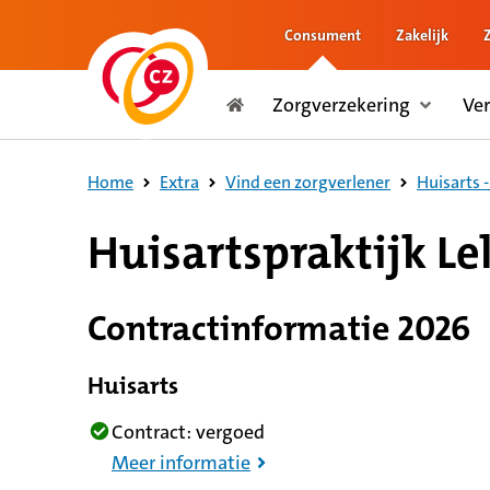
Consument
Zakelijk
naar de inhoud
Zorgverzekering
Ve
naar het einde
Consument
Home
Extra
Vind een zorgverlener
Huisarts -
Huisartspraktijk Le
Contractinformatie 2026
Huisarts
Contract: vergoed
Meer informatie