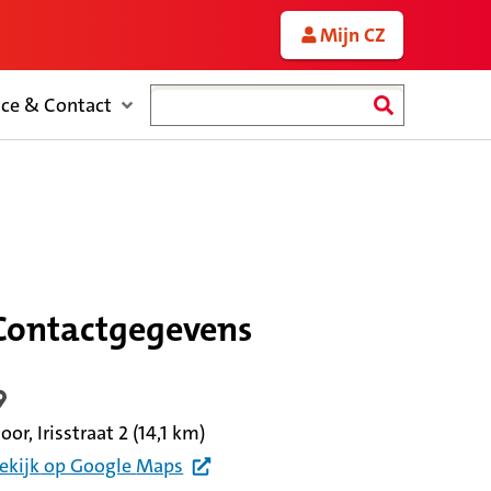
Mijn CZ
Zoeken
ice & Contact
Contactgegevens
ocatiegegevens
oor, Irisstraat 2
(14,1 km)
ekijk
op Google
Maps