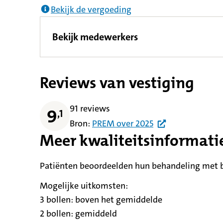
Bekijk de vergoeding
Bekijk medewerkers
Reviews van vestiging
91 reviews
9
,
1
Bron:
PREM
over
2025
Meer kwaliteitsinformati
Patiënten beoordeelden hun behandeling met be
Mogelijke uitkomsten:
3 bollen:
betekent
boven het gemiddelde
2 bollen:
betekent
gemiddeld