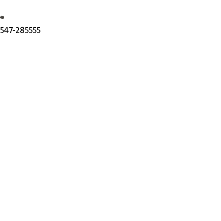
elefoonnummer
547-285555