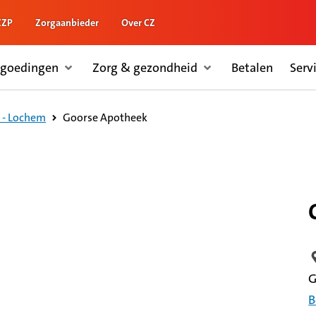
ZZP
Zorgaanbieder
Over CZ
rgoedingen
Zorg & gezondheid
Betalen
Serv
Goorse Apotheek
 - Lochem
L
G
B