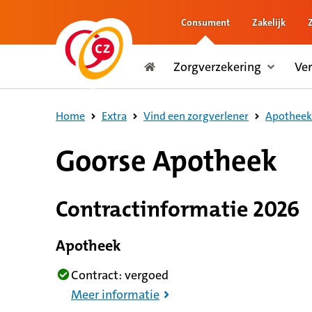
Consument
Zakelijk
naar de inhoud
Zorgverzekering
Ve
naar het einde
Consument
Home
Extra
Vind een zorgverlener
Apotheek
9,1 op basis van 91 reviews
Goorse Apotheek
Contractinformatie 2026
Apotheek
Contract: vergoed
Meer informatie