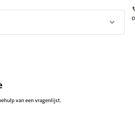
T
0
e
hulp van een vragenlijst.