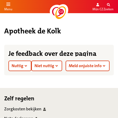
Mijn CZ
Zoeken
Menu
aar de inhoud
aar het einde
Apotheek de Kolk
Je feedback over deze pagina
Nuttig
Niet nuttig
Meld onjuiste info
Footer
Zelf regelen
Zorgkosten
bekijken