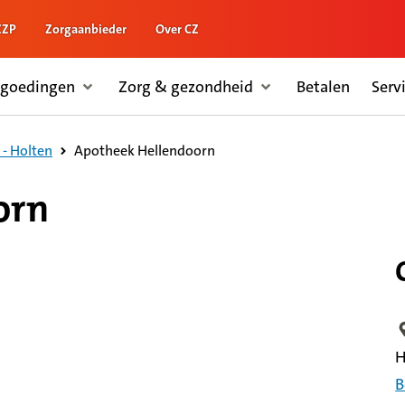
ZZP
Zorgaanbieder
Over CZ
rgoedingen
Zorg & gezondheid
Betalen
Serv
Apotheek Hellendoorn
- Holten
orn
L
H
B