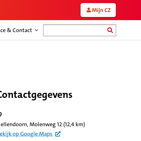
Mijn CZ
Zoeken
ice & Contact
Contactgegevens
ocatiegegevens
ellendoorn, Molenweg 12
(12,4 km)
ekijk
op Google
Maps