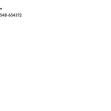
elefoonnummer
548-654372