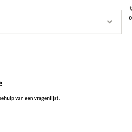
T
0
e
hulp van een vragenlijst.