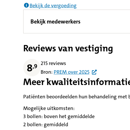
Bekijk de vergoeding
Bekijk medewerkers
Reviews van vestiging
215 reviews
8
,
9
Bron:
PREM
over
2025
Meer kwaliteitsinformati
Patiënten beoordeelden hun behandeling met be
Mogelijke uitkomsten:
3 bollen:
betekent
boven het gemiddelde
2 bollen:
betekent
gemiddeld