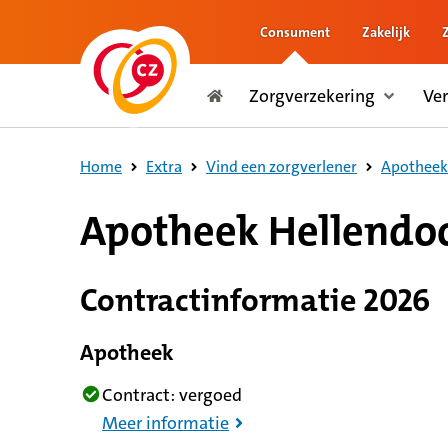
Consument
Zakelijk
naar de inhoud
Zorgverzekering
Ve
naar het einde
Consument
Home
Extra
Vind een zorgverlener
Apotheek 
8,9 op basis van 215 reviews
Apotheek Hellendo
Contractinformatie 2026
Apotheek
Contract: vergoed
Meer informatie