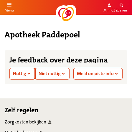
Mijn CZ
Zoeken
Menu
aar de inhoud
aar het einde
Apotheek Paddepoel
Je feedback over deze pagina
Nuttig
Niet nuttig
Meld onjuiste info
Footer
Zelf regelen
Zorgkosten
bekijken