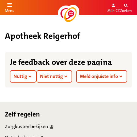
Mijn CZ
Zoeken
Menu
aar de inhoud
aar het einde
Apotheek Reigerhof
Je feedback over deze pagina
Nuttig
Niet nuttig
Meld onjuiste info
Footer
Zelf regelen
Zorgkosten
bekijken