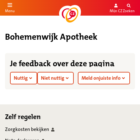
Mijn CZ
Zoeken
Menu
aar de inhoud
aar het einde
Bohemenwijk Apotheek
Je feedback over deze pagina
Nuttig
Niet nuttig
Meld onjuiste info
Footer
Zelf regelen
Zorgkosten
bekijken