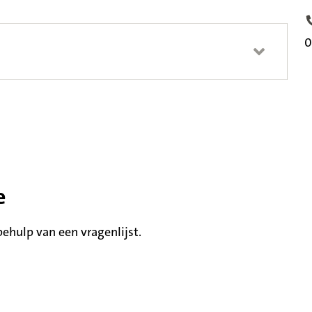
T
0
e
hulp van een vragenlijst.