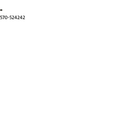
elefoonnummer
570-524242