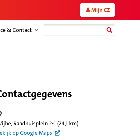
Mijn CZ
Zoeken
ice & Contact
Contactgegevens
ocatiegegevens
ijhe, Raadhuisplein 2-1
(24,1 km)
ekijk
op Google
Maps