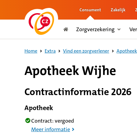
Consument
Zakelijk
naar de inhoud
Zorgverzekering
Ve
naar het einde
Consument
Home
Extra
Vind een zorgverlener
Apotheek 
8,8 op basis van 289 reviews
Apotheek Wijhe
Contractinformatie 2026
Apotheek
Contract: vergoed
Meer informatie