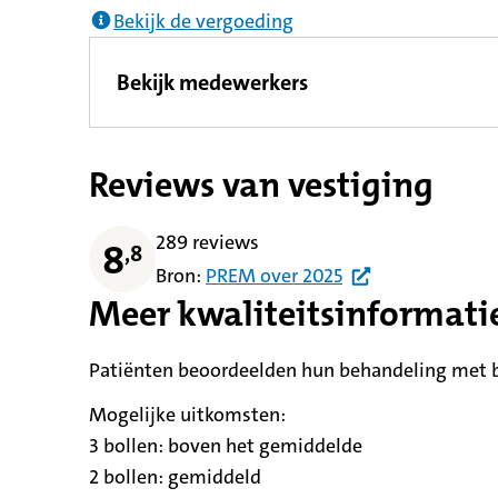
Bekijk de vergoeding
Bekijk medewerkers
Reviews van vestiging
289 reviews
8
,
8
Bron:
PREM
over
2025
Meer kwaliteitsinformati
Patiënten beoordeelden hun behandeling met be
Mogelijke uitkomsten:
3 bollen:
betekent
boven het gemiddelde
2 bollen:
betekent
gemiddeld