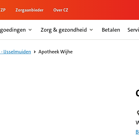
ZZP
Zorgaanbieder
Over CZ
rgoedingen
Zorg & gezondheid
Betalen
Serv
Apotheek Wijhe
- IJsselmuiden
L
W
B