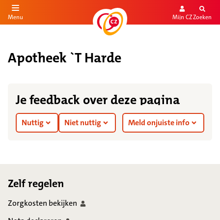
Mijn CZ
Zoeken
Menu
aar de inhoud
aar het einde
Apotheek `T Harde
Je feedback over deze pagina
Nuttig
Niet nuttig
Meld onjuiste info
Footer
Zelf regelen
Zorgkosten
bekijken