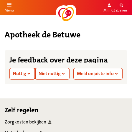
Mijn CZ
Zoeken
Menu
aar de inhoud
aar het einde
Apotheek de Betuwe
Je feedback over deze pagina
Nuttig
Niet nuttig
Meld onjuiste info
Footer
Zelf regelen
Zorgkosten
bekijken