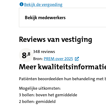
Bekijk de vergoeding
Bekijk medewerkers
Reviews van vestiging
348 reviews
8
,
8
Bron:
PREM
over
2025
Meer kwaliteitsinformati
Patiënten beoordeelden hun behandeling met be
Mogelijke uitkomsten:
3 bollen:
betekent
boven het gemiddelde
2 bollen:
betekent
gemiddeld