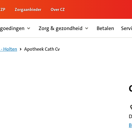
ZZP
Zorgaanbieder
Over CZ
rgoedingen
Zorg & gezondheid
Betalen
Serv
Apotheek Cath Cv
- Holten
L
D
B