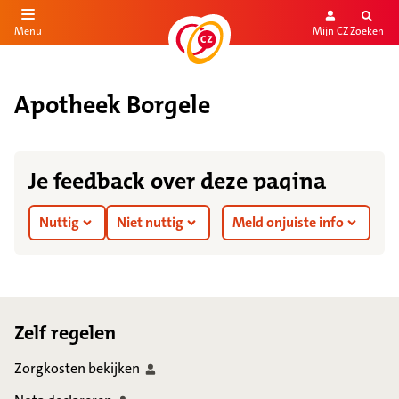
Mijn CZ
Zoeken
Menu
aar de inhoud
aar het einde
Apotheek Borgele
Je feedback over deze pagina
Nuttig
Niet nuttig
Meld onjuiste info
Footer
Zelf regelen
Zorgkosten
bekijken