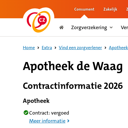
Consument
Zakelijk
naar de inhoud
Zorgverzekering
Ve
naar het einde
Consument
Home
Extra
Vind een zorgverlener
Apotheek
8,6 op basis van 427 reviews
Apotheek de Waag
Contractinformatie 2026
Apotheek
Contract: vergoed
Meer informatie