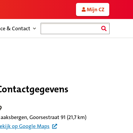
Mijn CZ
Zoeken
ice & Contact
Contactgegevens
ocatiegegevens
aaksbergen, Goorsestraat 91
(21,7 km)
ekijk
op Google
Maps