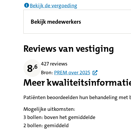
Bekijk de vergoeding
Bekijk medewerkers
Reviews van vestiging
427 reviews
8
,
6
Bron:
PREM
over
2025
Meer kwaliteitsinformati
Patiënten beoordeelden hun behandeling met be
Mogelijke uitkomsten:
3 bollen:
betekent
boven het gemiddelde
2 bollen:
betekent
gemiddeld