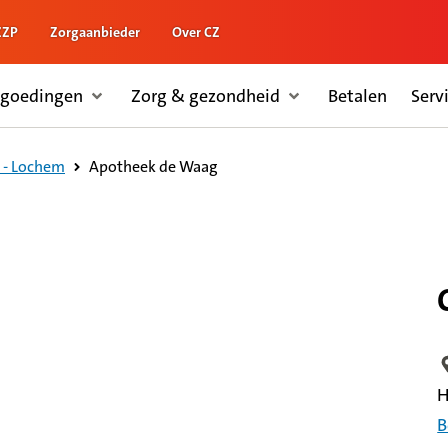
ZZP
Zorgaanbieder
Over CZ
rgoedingen
Zorg & gezondheid
Betalen
Serv
Apotheek de Waag
 - Lochem
L
H
B