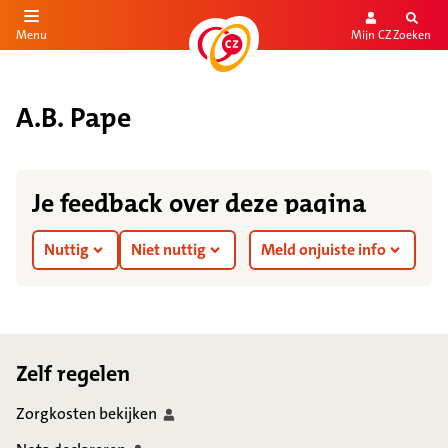
Mijn CZ
Zoeken
Menu
aar de inhoud
aar het einde
A.B. Pape
Je feedback over deze pagina
Nuttig
Niet nuttig
Meld onjuiste info
Footer
Zelf regelen
Zorgkosten
bekijken