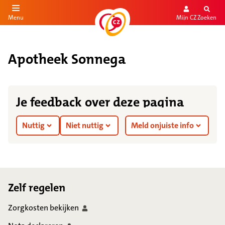
Mijn CZ
Zoeken
Menu
aar de inhoud
aar het einde
Apotheek Sonnega
Je feedback over deze pagina
Nuttig
Niet nuttig
Meld onjuiste info
Footer
Zelf regelen
Zorgkosten
bekijken