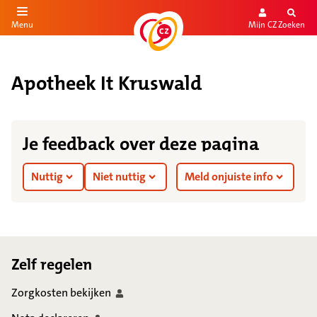
Mijn CZ
Zoeken
Menu
aar de inhoud
aar het einde
Apotheek It Kruswald
Je feedback over deze pagina
Nuttig
Niet nuttig
Meld onjuiste info
Footer
Zelf regelen
Zorgkosten
bekijken